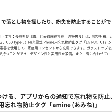
リで落とし物を探したり、紛失を防止することがで
社（本社：長野県伊那市、代表取締役社長：浅野忠良）は、鍵や財布、かば
B Type-C(TM)充電式iPhone用忘れ物防止タグ「LGT-UCTG
のUSB充電器を使用して、家庭用コンセントから充電できます。ガラストッ
で持つことができ、デザイン性と実用性を兼備。また、音に合わせてロ
つける、アプリからの通知で忘れ物を防止
用忘れ物防止タグ「amine (あみね)」