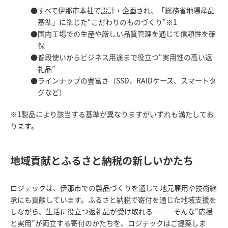
すべて伊那市本社で設計・企画され、「総務省地場産品
基準」に準じた“こだわりのものづくり”※1
国内工場での生産や厳しい品質管理を通じて信頼性を確
保
普段使いからビジネス用途まで役立つ“実用性の高い返
礼品”
ラインナップの豊富さ（SSD、RAIDケース、スマートタ
グなど）
※1製品により該当する基準が異なりますがいずれも満たしてお
ります。
地域貢献とふるさと納税の新しいかたち
ロジテックは、伊那市での製品づくりを通して地元雇用や技術継
承にも貢献しています。ふるさと納税で寄付を通じた地域支援を
しながら、生活に役立つ返礼品が受け取れる
───
そんな“応援
と実用”が両立する寄付のかたちを、ロジテックはご提案しま