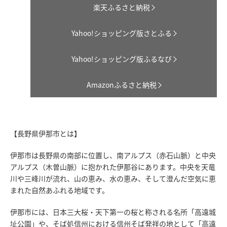
楽天ふるさと納税
Yahoo!ショッピング版さとふる
Yahoo!ショッピング版ふるなび
Amazonふるさと納税
【長野県伊那市とは】
伊那市は長野県の南部に位置し、南アルプス（赤石山脈）と中央
アルプス（木曽山脈）に抱かれた伊那谷にあります。中央を天竜
川や三峰川が流れ、山の恵み、水の恵み、そして澄んだ空気に恵
まれた自然あふれる地域です。
伊那市には、日本三大桜・天下第一の桜と称される名所「高遠城
址公園」や、そば処信州における信州そば発祥の地として「高遠