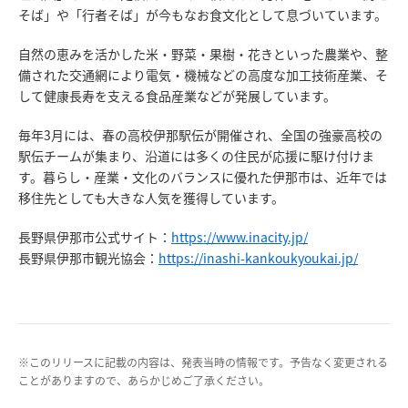
そば」や「行者そば」が今もなお食文化として息づいています。
自然の恵みを活かした米・野菜・果樹・花きといった農業や、整
備された交通網により電気・機械などの高度な加工技術産業、そ
して健康長寿を支える食品産業などが発展しています。
毎年3月には、春の高校伊那駅伝が開催され、全国の強豪高校の
駅伝チームが集まり、沿道には多くの住民が応援に駆け付けま
す。暮らし・産業・文化のバランスに優れた伊那市は、近年では
移住先としても大きな人気を獲得しています。
長野県伊那市公式サイト：
https://www.inacity.jp/
長野県伊那市観光協会：
https://inashi-kankoukyoukai.jp/
※このリリースに記載の内容は、発表当時の情報です。予告なく変更される
ことがありますので、あらかじめご了承ください。