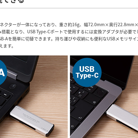
-Cコネクターが一体になっており、重さ約16g、幅72.0mm×奥行22.8
のみ搭載となり、USB Type-Cポートで使用するには変換アダプタが必
CとUSB-Aを簡単に切替できます。持ち運びや収納にも便利なUSBメモリ
えます。