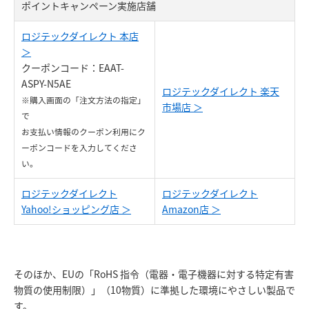
ポイントキャンペーン実施店舗
ロジテックダイレクト 本店
＞
クーポンコード：EAAT-
ASPY-N5AE
ロジテックダイレクト 楽天
※購入画面の「注文方法の指定」
市場店 ＞
で
お支払い情報のクーポン利用にク
ーポンコードを入力してくださ
い。
ロジテックダイレクト
ロジテックダイレクト
Yahoo!ショッピング店 ＞
Amazon店 ＞
そのほか、EUの「RoHS 指令（電器・電子機器に対する特定有害
物質の使用制限）」（10物質）に準拠した環境にやさしい製品で
す。