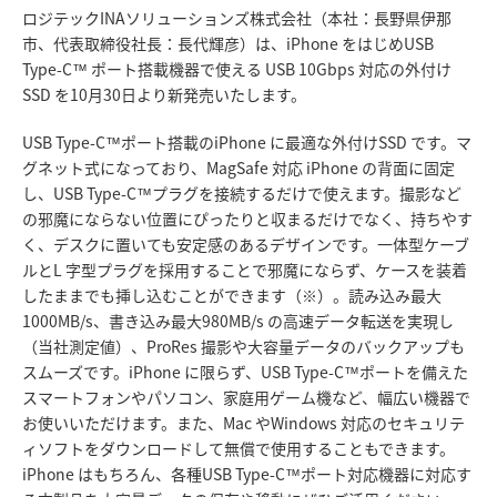
ロジテックINAソリューションズ株式会社（本社：長野県伊那
市、代表取締役社長：長代輝彦）は、iPhone をはじめUSB
Type-C™ ポート搭載機器で使える USB 10Gbps 対応の外付け
SSD を10月30日より新発売いたします。
USB Type-C™ポート搭載のiPhone に最適な外付けSSD です。マ
グネット式になっており、MagSafe 対応 iPhone の背面に固定
し、USB Type-C™プラグを接続するだけで使えます。撮影など
の邪魔にならない位置にぴったりと収まるだけでなく、持ちやす
く、デスクに置いても安定感のあるデザインです。一体型ケーブ
ルとL 字型プラグを採用することで邪魔にならず、ケースを装着
したままでも挿し込むことができます（※）。読み込み最大
1000MB/s、書き込み最大980MB/s の高速データ転送を実現し
（当社測定値）、ProRes 撮影や大容量データのバックアップも
スムーズです。iPhone に限らず、USB Type-C™ポートを備えた
スマートフォンやパソコン、家庭用ゲーム機など、幅広い機器で
お使いいただけます。また、Mac やWindows 対応のセキュリテ
ィソフトをダウンロードして無償で使用することもできます。
iPhone はもちろん、各種USB Type-C™ポート対応機器に対応す