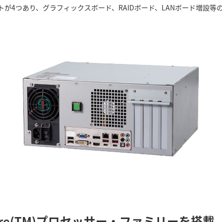
が4つあり、グラフィックスボード、RAIDボード、LANボード増設等
) Core(TM)プロセッサー・ファミリーを搭載