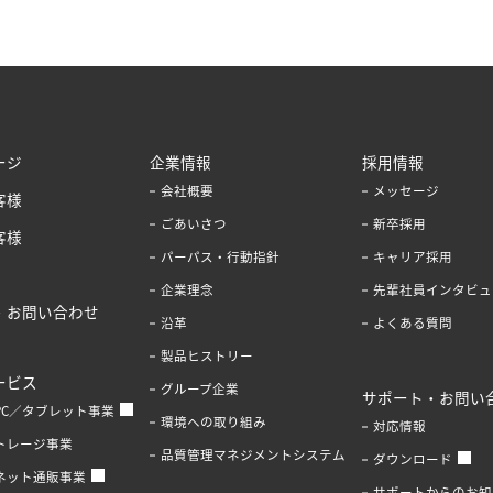
ージ
企業情報
採用情報
会社概要
メッセージ
客様
ごあいさつ
新卒採用
客様
パーパス・行動指針
キャリア採用
企業理念
先輩社員インタビュ
・お問い合わせ
沿革
よくある質問
製品ヒストリー
ービス
グループ企業
サポート・お問い
PC／タブレット事業
環境への取り組み
対応情報
トレージ事業
品質管理マネジメントシステム
ダウンロード
ネット通販事業
サポートからのお知