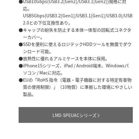
USB10Gbps(USB3.2[Gen2]/USB3.1[Gen2])規格に対
応。
USB5Gbps(USB3.2[Gen1]/USB3.1[Gen1]/USB3.0)/USB
2.0との下位互換性あり。
キャップの紛失を防止する本体一体型の回転式コネクタ
ーカバー。
SSDを便利に使えるロジテックHDDツールを無償でダウ
ンロード可能。
放熱性に優れるアルミケースを本体に採用。
iPhone15シリーズ、iPad / Android端末、Windowsパ
ソコン / Macに対応。
EUの「RoHS 指令（電器・電子機器に対する特定有害物
質の使用制限）」（10物質）に準拠した環境にやさしい
製品。
LMD-SPEUACシリーズ