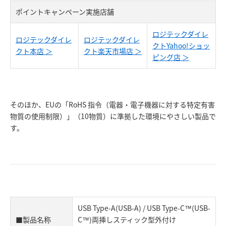
ポイントキャンペーン実施店舗
ロジテックダイレ
ロジテックダイレ
ロジテックダイレ
クトYahoo!ショッ
クト本店 ＞
クト楽天市場店 ＞
ピング店 ＞
そのほか、EUの「RoHS 指令（電器・電子機器に対する特定有害
物質の使用制限）」（10物質）に準拠した環境にやさしい製品で
す。
USB Type-A(USB-A) / USB Type-C™(USB-
■製品名称
C™)両挿しスティック型外付け