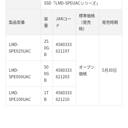
SSD「LMD-SPEUACシリーズ」
標準価格
容
JANコー
製品型番
（発売
発売時期
量
ド
時）
25
LMD-
4580333
0G
SPE025UAC
621197
B
50
オープン
LMD-
4580333
5月30日
0G
価格
SPE050UAC
621203
B
LMD-
1T
4580333
SPE100UAC
B
621210