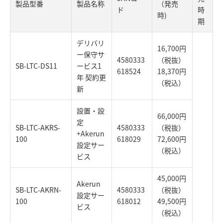
製品型番
製品名称
（発売
ド
時
時)
期
デリバリ
16,700円
ー保守サ
4580333
（税抜）
SB-LTC-DS11
ービス1
618524
18,370円
年 契約更
（税込）
新
設置・設
66,000円
定
SB-LTC-AKRS-
4580333
（税抜）
+Akerun
100
618029
72,600円
設定サー
（税込）
ビス
45,000円
Akerun
SB-LTC-AKRN-
4580333
（税抜）
設定サー
100
618012
49,500円
ビス
（税込）