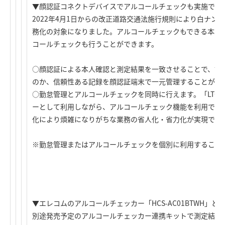
▼顔認証コネクトデバイスでアルコールチェックも実施でき
2022年4月1日からの改正道路交通法施行規則により白ナン
務化の対象になりました。アルコールチェックもできる本製
コールチェックも行うことができます。
○顔認証による本人確認と測定結果を一致させることで、誰
のか、信頼性ある記録を顔認証端末で一元管理することがで
○勤怠管理とアルコールチェックを同時に行えます。「LTC-
ーとして利用しながら、アルコールチェック機能を利用でき
化により煩雑になりがちな業務の省人化・省力化が実現でき
※勤怠管理またはアルコールチェックを個別に利用すること
▼エレコムのアルコールチェッカー「HCS-AC01BTWH」と
別途発売予定のアルコールチェッカー連携キットで測定結果