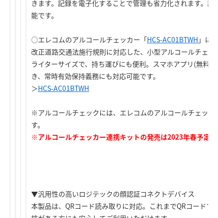
きます。記録を電子化することで管理も省力化されます。記録
能です。
○エレコムのアルコールチェッカー「
HCS-AC01BTWH
」に
改正道路交通法施行規則に対応した、小型アルコールチェッ
ライターサイズで、持ち運びにも便利。スマホアプリ(無料)
き、常時有効保持義務にも対応可能です。
＞
HCS-AC01BTWH
※アルコールチェックには、エレコムのアルコールチェッカ
す。
※アルコールチェッカー連携キットの発売は2023年春予定で
▼汎用性の高いロジテックの顔認証コネクトデバイス
本製品は、QRコード読み取りに対応。これまでQRコードで