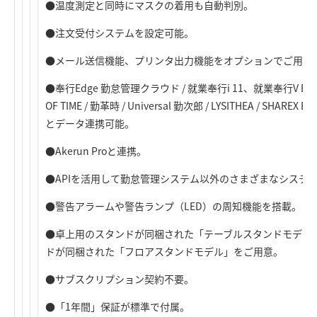
●温度測定と同時にマスクの着用も自動判別。
●注文受付システムを設定可能。
●メール送信機能、プリンタ出力機能をオプションでご用意
●奉行Edge 勤怠管理クラウド / 就業奉行i 11、就業奉行V ERP1
OF TIME / 勤革時 / Universal 勤次郎 / LYSITHEA / SH
とデータ連携可能。
●Akerun Proと連携。
●APIを活用して勤怠管理システム以外のさまざまなシステ
●警告アラームや警告ランプ（LED）の周知機能を搭載。
●卓上用のスタンドが同梱された「テーブルスタンドモデル
ドが同梱された「フロアスタンドモデル」をご用意。
●サブスクリプション契約不要。
●「1年間」保証が標準で付属。