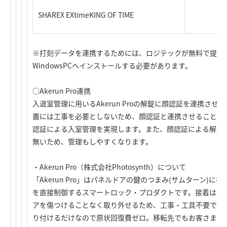
SHAREX EXtimeKING OF TIME
※打刻データを連携するためには、ロジテックが無料で提供
WindowsPCへインストールする必要があります。
○Akerun Pro連携
入退室管理に用いるAkerun Proの解錠に顔認証を連携させるこ
置には工事を必要としないため、顔認証と連携させることで
認証による入室管理を実現します。また、顔認証による解錠で
無いため、管理もしやすくなります。
・Akerun Pro（株式会社Photosynth）について
「Akerun Pro」はパネルドアの鍵のつまみ(サムターン)
を直接制御するスマートロック・プロダクトです。接着は柔
アを傷つけることなく取り外せるため、工事・工具不要で届
り付けるだけなので原状回復費ゼロ。移転先でもお客さまの