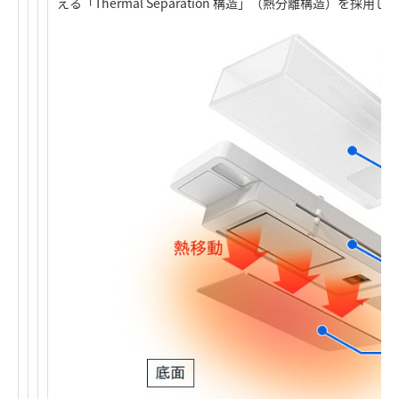
える「Thermal Separation 構造」（熱分離構造）を採用