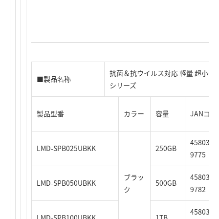
抗菌＆抗ウイルス対応 軽量 超小型ステ
■製品名称
シリーズ
製品型番
カラー
容量
JANコー
4580333
LMD-SPB025UBKK
250GB
9775
ブラッ
4580333
LMD-SPB050UBKK
500GB
ク
9782
4580333
LMD-SPB100UBKK
1TB