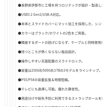
●長野県伊那市に工場を持つロジテックが設計・製造した国
●USB3.2 Gen2/USB-A対応。
●本体とスライドカバーにマット加工を採用した、シンプ
●カラーはブラック/ホワイトの2色をご用意。
●隣接するポートの妨げにならず、ケーブルと同時使用が
●持つところが熱くならない独自設計。
●操作しやすい天面配置のスライドロック。
●容量は250GB/500GB/1TBの3モデルをラインナップ。
●PS5/PS4の容量拡張＆時間短縮。
●テレビにも直挿し可能。優れた静音性。
●用途分けや紛失予防に利用できるストラップホールを搭