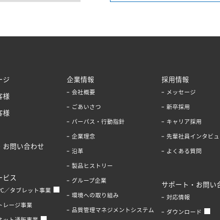
ージ
企業情報
採用情報
会社概要
メッセージ
客様
ごあいさつ
新卒採用
客様
パーパス・行動指針
キャリア採用
企業理念
先輩社員インタビュ
・お問い合わせ
沿革
よくある質問
製品ヒストリー
ービス
グループ企業
サポート・お問い
PC／タブレット事業
環境への取り組み
対応情報
トレージ事業
品質管理マネジメントシステム
ダウンロード
ネット通販事業