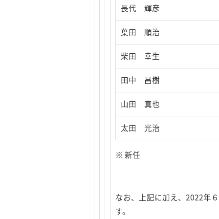
長代 輝彦
葉田 順治
柴田 幸生
田中 昌樹
山田 真也
太田 光治
※ 新任
なお、上記に加え、2022
す。