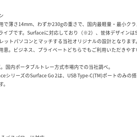
ン
で薄さ14mm、わずか230gの重さで、国内最軽量・最小ク
イブです。Surfaceに対応しており（※2）、筐体デザインはS
タブレットパソコンとマッチする当社オリジナルの設計となります
用意。ビジネス、プライベートどちらでもご利用いただきやす
確認。国内ポータブルトレー方式市場内での当社調べ。
SurfaceシリーズのSurface Go 2は、USB Type-C(TM)ポー
です。