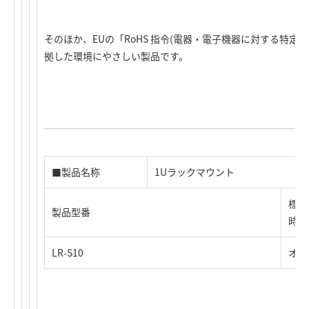
そのほか、EUの「RoHS 指令(電器・電子機器に対する特定有
拠した環境にやさしい製品です。
■製品名称
1Uラックマウント
標準
製品型番
時)
LR-S10
オー