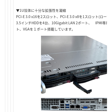
▼1U筺体に十分な拡張性を凝縮
PCI-E 3.0 x16を2スロット、PCI-E 3.0 x8を1スロッ
3.5インチHDDを4台、10Gigabit LAN 2ポート、 IPMI
ト、VGAを１ポート搭載しています。