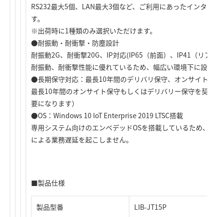
RS232最大5個、LAN最大3個など、ご利用にあったインタ
す。
※出荷時に1種類のみ選択いただけます。
●耐振動・耐衝撃・防塵設計
耐振動2G、耐衝撃20G、IP対応(IP65（前面）、IP41（リア）
耐振動、耐衝撃性能に優れているため、幅広い環境下に設定
●長期保守対応：最長10年間のデリバリ保守、オンサイト保
最長10年間のオンサイト保守もしくはデリバリー保守を契約
要になります）
●OS：Windows 10 IoT Enterprise 2019 LTSC搭載
専用システム向けのエンベデッドOSを搭載しているため、Win
による業務遅延を起こしません。
■製品仕様
製品型番
LIB-JT15P