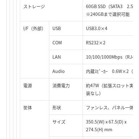
ストレージ
60GB SSD（SATA3 2.5ｲﾝ
※240GBまで選択可能
I/F（外部）
USB
USB3.0×4
COM
RS232×2
LAN
10/100/1000Mbps（RJ4
Audio
内蔵ｽﾋﾟｰｶｰ 0.6W×2（
電源
消費電力
約47W（拡張スロット実
装なし）
筐体
形状
ファンレス、パネル一体型
サイズ
350.5(Ｗ) x 67.5(D) x
274.5(H) mm