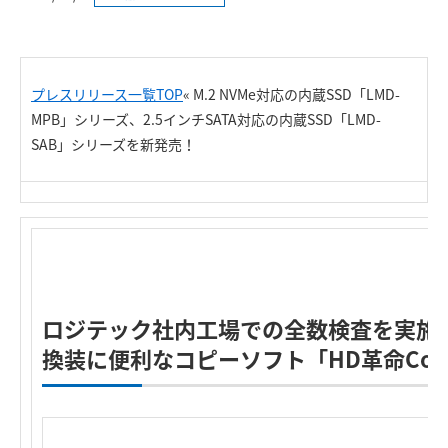
プレスリリース一覧TOP
« M.2 NVMe対応の内蔵SSD「LMD-
MPB」シリーズ、2.5インチSATA対応の内蔵SSD「LMD-
SAB」シリーズを新発売！
R
ロジテック社内工場での全数検査を実施
換装に便利なコピーソフト「HD革命Copy D