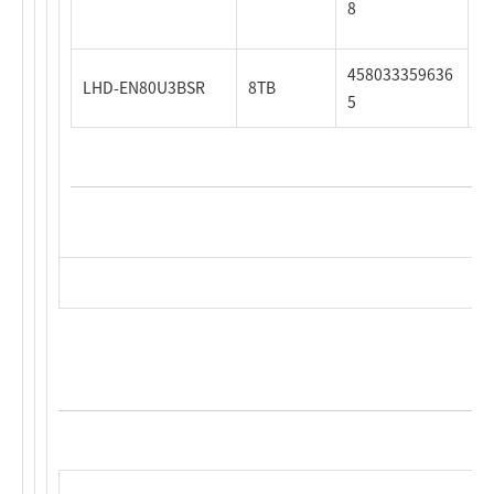
8
458033359636
LHD-EN80U3BSR
8TB
5