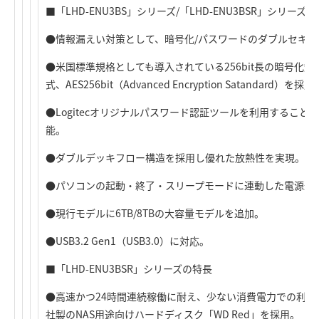
■「LHD-ENU3BS」シリーズ/「LHD-ENU3BSR」シリーズ
●情報漏えい対策として、暗号化/パスワードのダブルセキュ
●米国標準規格としても導入されている256bit長の暗号化
式、AES256bit（Advanced Encryption Satandard）を採用
●Logitecオリジナルパスワード認証ツールを利用するこ
能。
●ダブルデッキフロー構造を採用し優れた放熱性を実現。
●パソコンの起動・終了・スリープモードに連動した電源連
●現行モデルに6TB/8TBの大容量モデルを追加。
●USB3.2 Gen1（USB3.0）に対応。
■「LHD-ENU3BSR」シリーズの特長
●高速かつ24時間連続稼働に耐え、少ない消費電力での利
社製のNAS用途向けハードディスク「WD Red」を採用。