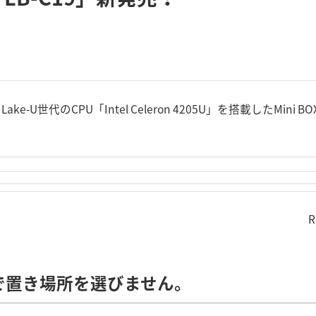
y Lake-U世代のCPU「Intel Celeron 4205U」を搭載したMin
R
体で置き場所を選びません。