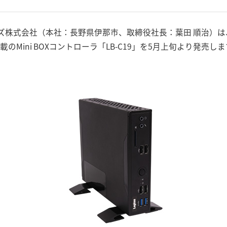
株式会社（本社：長野県伊那市、取締役社長：葉田 順治）は、Whis
205U」搭載のMini BOXコントローラ「LB-C19」を5月上旬より発売し