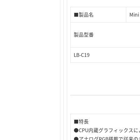
■製品名
Mi
製品型番
LB-C19
■特長
●CPU内蔵グラフィックスに
●アナログRGB搭載で従来