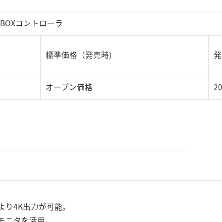
ni BOXコントローラ
標準価格（発売時)
発
オープン価格
2
より4K出力が可能。
のモニタを活用。