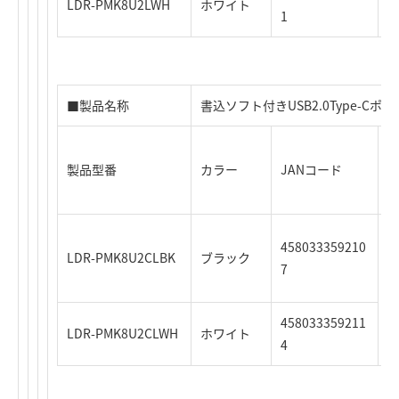
LDR-PMK8U2LWH
ホワイト
1
■製品名称
書込ソフト付きUSB2.0Type-Cポ
製品型番
カラー
JANコード
時
458033359210
3
LDR-PMK8U2CLBK
ブラック
7
4
458033359211
LDR-PMK8U2CLWH
ホワイト
4