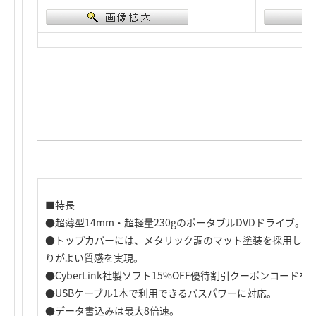
■特長
●超薄型14mm・超軽量230gのポータブルDVDドライブ。
●トップカバーには、メタリック調のマット塗装を採用し、
りがよい質感を実現。
●CyberLink社製ソフト15%OFF優待割引クーポンコードを
●USBケーブル1本で利用できるバスパワーに対応。
●データ書込みは最大8倍速。