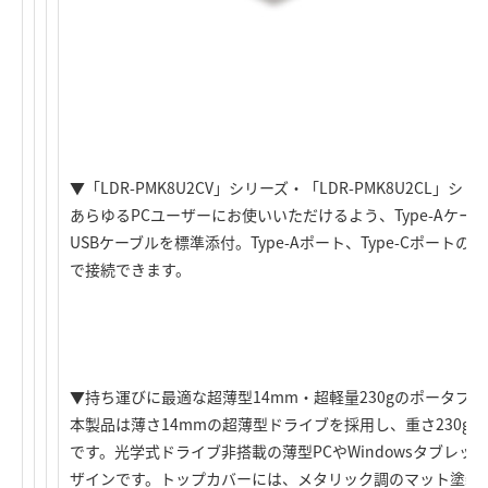
▼「LDR-PMK8U2CV」シリーズ・「LDR-PMK8U2CL」シリ
あらゆるPCユーザーにお使いいただけるよう、Type-Aケーブル
USBケーブルを標準添付。Type-Aポート、Type-Cポート
で接続できます。
▼持ち運びに最適な超薄型14mm・超軽量230gのポータブル
本製品は薄さ14mmの超薄型ドライブを採用し、重さ230g
です。光学式ドライブ非搭載の薄型PCやWindowsタブレッ
ザインです。トップカバーには、メタリック調のマット塗装