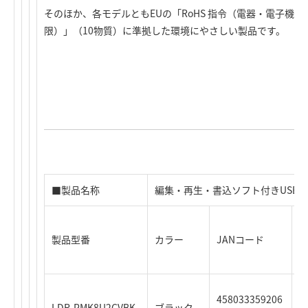
そのほか、各モデルともEUの「RoHS 指令（電器・電子機
限）」（10物質）に準拠した環境にやさしい製品です。
■製品名称
編集・再生・書込ソフト付きUSB2.0
製品型番
カラー
JANコード
時
458033359206
4
LDR-PMK8U2CVBK
ブラック