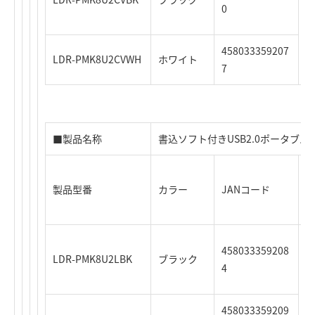
0
5
458033359207
LDR-PMK8U2CVWH
ホワイト
7
■製品名称
書込ソフト付きUSB2.0ポータブル
製品型番
カラー
JANコード
時
458033359208
3
LDR-PMK8U2LBK
ブラック
4
4
458033359209