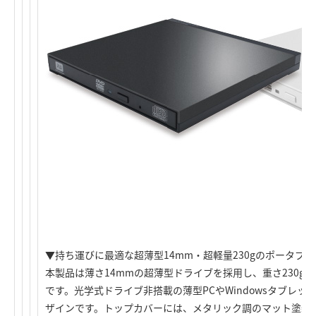
▼持ち運びに最適な超薄型14mm・超軽量230gのポータブル
本製品は薄さ14mmの超薄型ドライブを採用し、重さ230g
です。光学式ドライブ非搭載の薄型PCやWindowsタブレッ
ザインです。トップカバーには、メタリック調のマット塗装