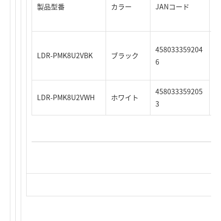
製品型番
カラー
JANコード
時
458033359204
3
LDR-PMK8U2VBK
ブラック
6
5
458033359205
LDR-PMK8U2VWH
ホワイト
3