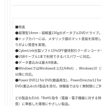
■特長
●超薄型14mm・超軽量230gのポータブルDVDドライブ。
●トップカバーには、メタリック調のマット塗装を採用し、
りがよい質感を実現。
●CyberLink社製ソフト15%OFF優待割引クーポンコードを
●USBケーブル1本で利用できるバスパワーに対応。
●データ書込みは最大8倍速。
●WindowsではWindows8.1(32/64bit）、Windows10（32
以降に対応。
●Power DVD12 for DVD(動画再生)、PowerDirector12 for 
DVD(書込み)の3製品を添付。体験版ではなく無制限にご利
どの製品もEUの「RoHS 指令（電器・電子機器に対する特定
質）に準拠した環境にやさしい製品。