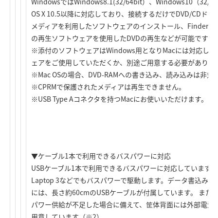
WindowsではWindows8.1(32/64bit）、Windows10（3
OS X 10.5以降に対応しており、接続するだけでDVD/CDド
メディアを利用したソフトウェアのインストール、Finderから
の再生ソフトウェアを使用したDVDの再生などが可能です（
※添付のソフトウェアはWindows用となりMacには対応し
ェアをご使用していただくか、別途ご用意する必要がありま
※Mac OSの場合、DVD-RAMへの書き込み、読み込みは非対
※CPRMで保護されたメディアは再生できません。
※USB Type Aコネクタを持つMacにお使いいただけます。
▼ケーブル1本で利用できるバスパワーに対応
USBケーブル1本で利用できるバスパワーに対応しています（※1）。Su
Laptop 3などでもバスパワーで駆動します。データ書込み
には、長さ約60cmのUSBケーブルが付属しています。 また
パワー供給が不足した場合に備えて、筐体背面には外部電源(
用意しています（※2）。