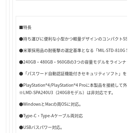
■特長
●持ち運びに便利な小型かつ軽量デザインのコンパクトSSD
●米軍採用品の耐衝撃の選定基準となる「MIL-STD-810G 51
●240GB・480GB・960GBの3つの容量モデルをラインナッ
●「パスワード自動認証機能付きセキュリティソフト」を無
●PlayStation
®
4/PlayStation
®
4 Proに本製品を接続して外
※LMD-SPA240U3（240GBモデル）は非対応です。
●WindowsとMacの両OSに対応。
●Type-C・Type-Aケーブル両対応
●USBバスパワー対応。