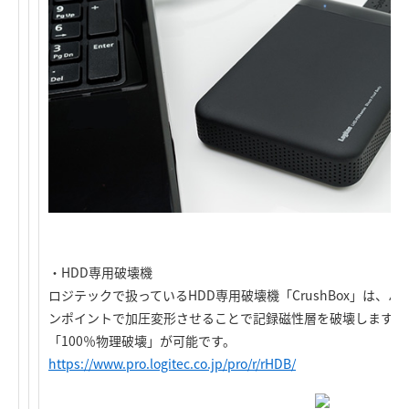
・HDD専用破壊機
ロジテックで扱っているHDD専用破壊機「CrushBox」は、
ンポイントで加圧変形させることで記録磁性層を破壊します。
「100％物理破壊」が可能です。
https://www.pro.logitec.co.jp/pro/r/rHDB/