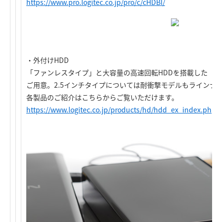
https://www.pro.logitec.co.jp/pro/c/cHDBI/
・外付けHDD
「ファンレスタイプ」と大容量の高速回転HDDを搭載した「
ご用意。2.5インチタイプについては耐衝撃モデルもラインナ
各製品のご紹介はこちらからご覧いただけます。
https://www.logitec.co.jp/products/hd/hdd_ex_index.php