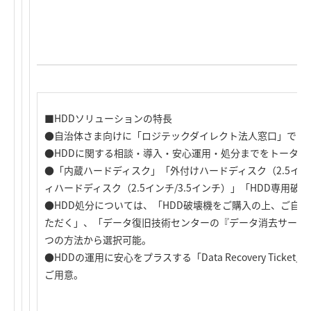
■HDDソリューションの特長
●自治体さま向けに「ロジテックダイレクト法人窓口」でHD
●HDDに関する相談・導入・安心運用・処分までをトータル
●「内蔵ハードディスク」「外付けハードディスク（2.5インチ
ィハードディスク（2.5インチ/3.5インチ）」「HDD専用
●HDD処分については、「HDD破壊機をご購入の上、ご自身
ただく」、「データ復旧技術センターの『データ消去サービ
つの方法から選択可能。
●HDDの運用に安心をプラスする「Data Recovery Ticket」「Ext
ご用意。