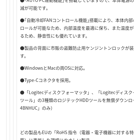
●｢AUTO PC連動機能｣を搭載していますので、本体電源
減が可能です。
●｢自動冷却FANコントロール機能｣搭載により、本体内部の
ロールが可能なため、内部温度を最適に保ち、また温度が低
るため、静音性にも優れています。
●製品の背面に市販の盗難防止用ケンジントンロックが装着
す。
●WindowsとMacの両OSに対応。
●Type-Cコネクタを採用。
●「Logitecディスクフォーマッタ」、「Logitecディスクイ
ツール」の3種類のロジテックHDDツールを無償ダウンロード
4BNHUC」のみ）
どの製品もEUの「RoHS 指令（電器・電子機器に対する特定