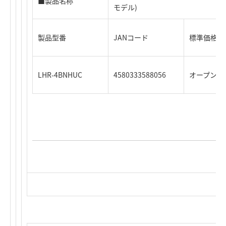
■製品名称
モデル)
製品型番
JANコード
標準価格（
LHR-4BNHUC
4580333588056
オープン価