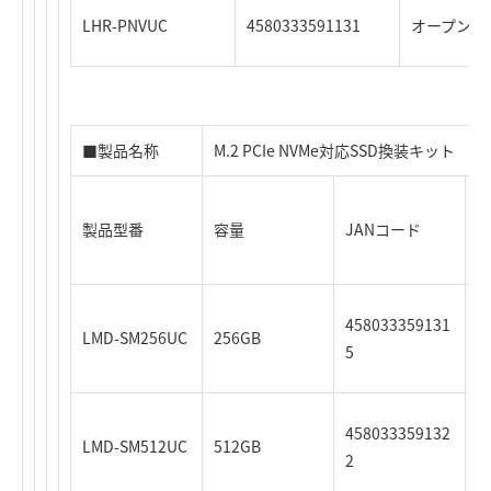
LHR-PNVUC
4580333591131
オープン価
■製品名称
M.2 PCIe NVMe対応SSD換装キット
製品型番
容量
JANコード
時
458033359131
LMD-SM256UC
256GB
5
458033359132
LMD-SM512UC
512GB
2