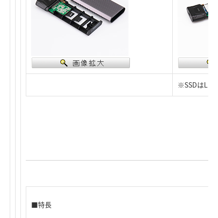
※SSDはLM
■特長