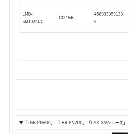
LMD-
458033359133
1024GB
SM1024UC
9
▼「LGB-PNVUC」「LHR-PNVUC」「LMD-SMシリーズ」