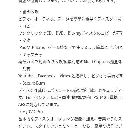
新版が付属しています。以下のような特長があります。
・書き込み
ビデオ、オーディオ、データを簡単に素早くディスクに書き
・コピー
ワンクリックでCD、DVD、Blu-rayディスクのコピーが可能
・変換
iPadやiPhone、ゲーム機などで使えるよう簡単にビデオを
・キャプチャ
複数カメラ動画の取込み/編集対応のMulti Capture機能
・共有
Youtube、Facebook、Vimeoと連携し、ビデオの共有が可
・Secure Burn
ディスク作成時にパスワードの設定が可能。セキュリティで
す。暗号化システムは米国連邦標準規格FIPS 140-2準拠し、
AESに対応しています。
・MyDVD Pro
基本的なディスクオーサリング機能に加え、音楽やテキスト
ソフト。スタイリッシュなメニューから、簡単な操作でプロ