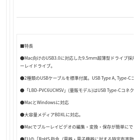
■特長
●Mac向けのUSB3.0に対応した9.5ｍｍ超薄型ドライブ
ーレイドライブ。
●2種類のUSBケーブルを標準付属。USB Type A, Type-
●「LBD-PVC6UCMSV」(量販モデル)はUSB Type-Cコネ
●MacとWindowsに対応
●大容量メディアBDXLに対応。
●Macでブルーレイビデオの編集・変換・保存が簡単にできる「Ro
●EUの「RoHS 指令（電器・電子機器に対する特定有害物