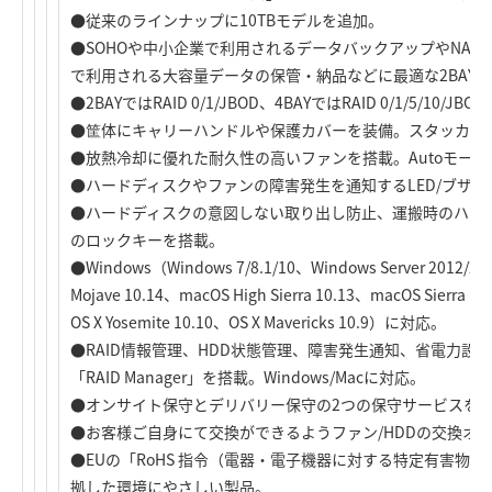
●従来のラインナップに10TBモデルを追加。
●SOHOや中小企業で利用されるデータバックアップやNAS
で利用される大容量データの保管・納品などに最適な2BAY/4BA
●2BAYではRAID 0/1/JBOD、4BAYではRAID 0/1/5/10/JB
●筐体にキャリーハンドルや保護カバーを装備。スタッカブ
●放熱冷却に優れた耐久性の高いファンを搭載。Autoモードと
●ハードディスクやファンの障害発生を通知するLED/ブザー
●ハードディスクの意図しない取り出し防止、運搬時のハー
のロックキーを搭載。
●Windows（Windows 7/8.1/10、Windows Server 2012/
Mojave 10.14、macOS High Sierra 10.13、macOS Sierra 10.
OS X Yosemite 10.10、OS X Mavericks 10.9）に対応。
●RAID情報管理、HDD状態管理、障害発生通知、省電力設定
「RAID Manager」を搭載。Windows/Macに対応。
●オンサイト保守とデリバリー保守の2つの保守サービスを
●お客様ご自身にて交換ができるようファン/HDDの交換オ
●EUの「RoHS 指令（電器・電子機器に対する特定有害物質
拠した環境にやさしい製品。