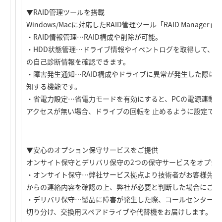
▼RAID管理ツールを搭載
Windows/Macに対応したRAID管理ツール「RAID Manage
・RAID情報管理…RAID構成や削除が可能。
・HDD状態管理…ドライブ情報やイベントログを取得して、
の自己診断情報を確認できます。
・障害発生通知…RAID構成やドライブに異常が発生した際に
知する機能です。
・省電力設定…省電力モードを有効にすると、PCの電源連動
アクセスが無い場合、ドライブの回転を 止めるように設定でき
▼安心のオプション保守サービスをご提供
オンサイト保守とデリバリ保守の2つの保守サービスをオプシ
・オンサイト保守…弊社サービス拠点より技術者がお客様先に
からの連絡内容を確認の上、弊社が必要と判断した場合にご利
・デリバリ保守…製品に障害が発生した際、コールセンターに
切り分け、交換用スペアドライブや代替機をお届けします。