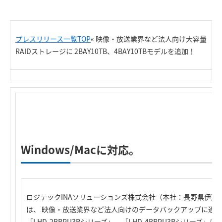
プレスリリース一覧TOP
«
映像・放送業界など法人向け大容量
RAIDストレージに 2BAY10TB、4BAY10TBモデルを追加！
R
Windows/Macに対応。
ロジテックINAソリューションズ株式会社（本社：長野県伊那
は、 映像・放送業界など法人向けのデータバックアップに適した2BA
「LHD-2BRPU3Rシリーズ」、「LHD-4BRPU3Rシリーズ」に