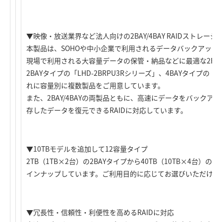
▼映像・放送業界など法人向けの2BAY/4BAY RAIDストレージ
本製品は、SOHOや中小企業で利用されるデータバックアップ
現場で利用される大容量データの保管・納品などに最適な2BAY/4
2BAYタイプの「LHD-2BRPU3Rシリーズ」、4BAYタイプの「L
れに容量別に複数製品をご用意しています。
また、2BAY/4BAYの両製品ともに、高速にデータをバック
存したデータを復元できるRAIDに対応しています。
▼10TBモデルを追加して12容量タイプ
2TB（1TB×2台）の2BAYタイプから40TB（10TB×4台）
インナップしています。ご利用目的に応じてお選びいただけま
▼冗長性・信頼性・利便性を高めるRAIDに対応