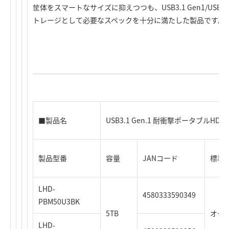
筐体をスマートなサイズに抑えつつも、USB3.1 Gen1/USB3
トレージとして必要なスペックを十分に満たした製品です。
■製品名
USB3.1 Gen.1 耐衝撃ポータブルHDD
製品型番
容量
JANコード
標準価
LHD-
4580333590349
PBM50U3BK
5TB
オー
LHD-