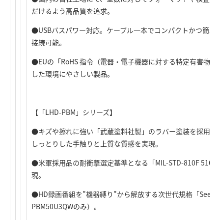
だけるよう高品質を追求。
●USBバスパワー対応。ケーブル一本でコンパクトかつ簡単
接続可能。
●EUの「RoHS 指令（電器・電子機器に対する特定有害物
した環境にやさしい製品。
【「LHD-PBM」シリーズ】
●キズや擦れに強い「武蔵塗料社製」のラバー塗装を採用し
しっとりした手触りと上質な質感を実現。
●米軍採用品の耐衝撃選定基準となる「MIL-STD-810F 51
現。
●HD録画番組を"機器縛り"から解放する次世代規格「SeeQVau
PBM50U3QWのみ）。