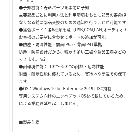
す。※1
●予知機能：寿命パーツを事前に予知
主要部品ごとに利用方法と利用環境をもとに部品の寿命(劣化
なくなる前に部品交換のための通知を行うことが可能です。
●拡張ボード：各6種類用意（USB,COM,LAN,オーディオ,HD
お客様のご要望に合わせてポートの追加が可能。
●防塵・防滴性能：前面IP65・背面IP41準拠
防塵・防滴設計だから、粉塵の多い工場や食品工場などの水
できます。※2
●耐環境性能：-10℃～50℃の耐熱・耐寒性能
耐熱・耐寒性能に優れているため、寒冷地や高温での保守や
ます。
●OS：Windows 10 IoT Enterprise 2019 LTSC搭載
専用システム向けのエンベデッドOSを搭載しているため、Win
による業務遅延を起こしません。
■製品仕様