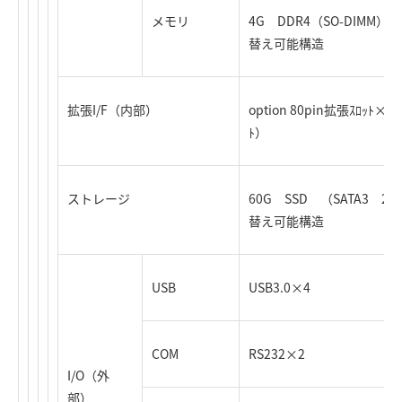
メモリ
4G DDR4（SO-DIMM）
替え可能構造
拡張I/F（内部）
option 80pin拡張ｽﾛｯ
ﾄ）
ストレージ
60G SSD （SATA3 2.5
替え可能構造
USB
USB3.0×4
COM
RS232×2
I/O（外
部）