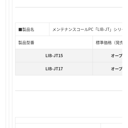
■製品名
メンテナンスコールPC「LIB-JT」シリー
製品型番
標準価格（発売時
LIB-JT15
オープン
LIB-JT17
オープン