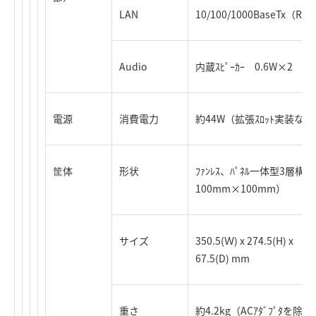
LAN
10/100/1000BaseTx（RJ
Audio
内蔵ｽﾋﾟｰｶｰ 0.6W×2
電源
消費電力
約44W（拡張ｽﾛｯﾄ実装なし） 
筐体
形状
ﾌｧﾝﾚｽ、ﾊﾟﾈﾙ一体型3層構
100mm×100mm）
サイズ
350.5(Ｗ) x 274.5(H) x
67.5(D) mm
重さ
約4.2kg（ACｱﾀﾞﾌﾟﾀを除