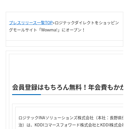
プレスリリース一覧TOP
«
ロジテックダイレクトをショッピン
グモールサイト「Wowma!」にオープン！
R
会員登録はもちろん無料！年会費もかか
ロジテックINAソリューションズ株式会社（本社：長野県伊
治）は、KDDIコマースフォワード株式会社とKDDI株式会