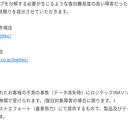
イブを分解する必要が生じるような復旧難易度の高い障害だっ
見積りを提示させていただきます。
市場店
gitec/
店
co.jp/logitec/
れたお客様の不測の事態（データ消失時）にロジテックINAソ
無償で受けられます。(復旧対象障害の場合に限ります。)
ストエフォート（最善努力）にて提供するもので、製品及びデ
す。