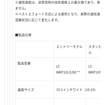
※通信速度は、送受信時の技術規格上の最大値であり、実際
ません。
※ベストエフォート方式による提供となり、実際の通信速度
混雑状況に応じて変化します。
■製品仕様
エントリーモデル
スタンダー
ル
製品型番
LT-
LT-
WMT10LD/BC**
WMT10MD/
画面サイズ
10.1インチワイド（16:10）