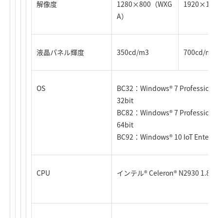
解像度
1280×800（WXG
1920×12
A）
液晶パネル輝度
350cd/m3
700cd/m3
OS
BC32：Windows® 7 Professiona
32bit
BC82：Windows® 7 Professiona
64bit
BC92：Windows® 10 IoT Enterpri
CPU
インテル® Celeron® N2930 1.83