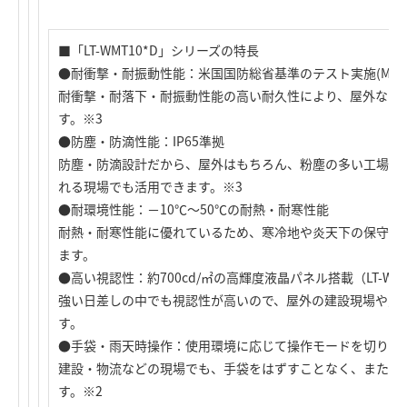
■「LT-WMT10*D」シリーズの特長
●耐衝撃・耐振動性能：米国国防総省基準のテスト実施(MIL
耐衝撃・耐落下・耐振動性能の高い耐久性により、屋外など
す。※3
●防塵・防滴性能：IP65準拠
防塵・防滴設計だから、屋外はもちろん、粉塵の多い工場や
れる現場でも活用できます。※3
●耐環境性能：－10℃～50℃の耐熱・耐寒性能
耐熱・耐寒性能に優れているため、寒冷地や炎天下の保守や
ます。
●高い視認性：約700cd/㎡の高輝度液晶パネル搭載（LT-WMT1
強い日差しの中でも視認性が高いので、屋外の建設現場や点
す。
●手袋・雨天時操作：使用環境に応じて操作モードを切り替
建設・物流などの現場でも、手袋をはずすことなく、また濡
す。※2