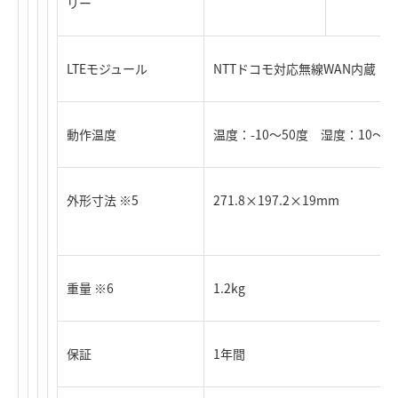
リー
LTEモジュール
NTTドコモ対応無線WAN内蔵 ※1 （
動作温度
温度：-10～50度 湿度：10～
外形寸法 ※5
271.8×197.2×19mm
重量 ※6
1.2kg
保証
1年間