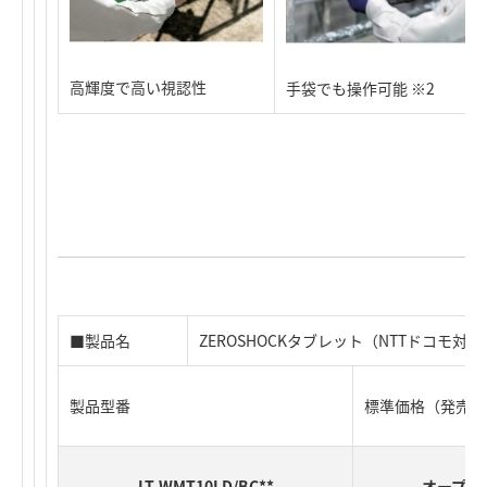
高輝度で高い視認性
手袋でも操作可能 ※2
■製品名
ZEROSHOCKタブレット（NTTドコモ対
製品型番
標準価格（発売時
LT-WMT10LD/BC**
オープン