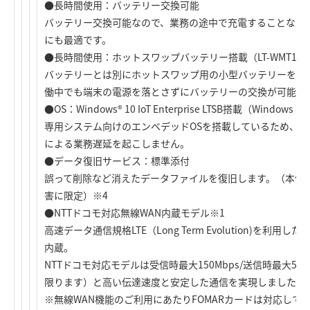
●長時間使用：バッテリー交換可能
バッテリー交換可能なので、業務の途中で充電することなく
にも最適です。
●長時間使用：ホットスワップバッテリー搭載（LT-WMT10MD、
バッテリーとは別にホットスワップ用の小型バッテリーを搭
働中でも端末の電源を落とさずにバッテリーの交換が可能で
●OS：Windows® 10 IoT Enterprise LTSB搭載（Wind
専用システム向けのエンベデッドOSを搭載しているため、Win
による業務遅延を起こしません。
●データ復旧サービス：標準添付
誤って削除など消えたデータファイルを復旧します。（本体
害に限定）※4
●NTTドコモ対応無線WAN内蔵モデル※1
高速データ通信規格LTE（Long Term Evolution)を利
内蔵。
NTTドコモ対応モデルは受信時最大150Mbps/送信時最大5
限ります）と高い伝達速度と安定した通信を実現しました。
※無線WAN機能のご利用にあたりFOMARカードは対応して