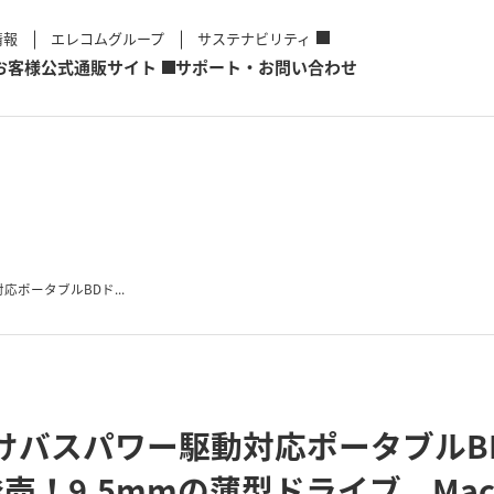
情報
エレコムグループ
サステナビリティ
お客様
公式通販サイト
サポート・お問い合わせ
応ポータブルBDド...
c向けバスパワー駆動対応ポータブルB
発売！9.5mmの薄型ドライブ。Mac