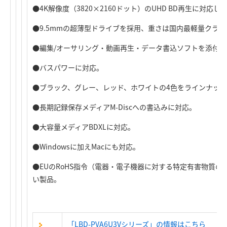
●4K解像度（3820×2160ドット）のUHD BD再生に対応し
●9.5mmの超薄型ドライブを採用、重さは国内最軽量クラスの
●編集/オーサリング・動画再生・データ書込ソフトを添付。
●バスパワーに対応。
●ブラック、グレー、レッド、ホワイトの4色をラインナッ
●長期記録保存メディアM-Discへの書込みに対応。
●大容量メディアBDXLに対応。
●Windowsに加えMacにも対応。
●EUのRoHS指令（電器・電子機器に対する特定有害物質
い製品。
「LBD-PVA6U3Vシリーズ」の情報はこちら