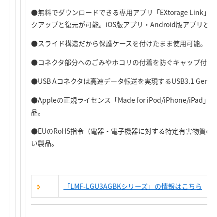
●無料でダウンロードできる専用アプリ「EXtorage Lin
クアップと復元が可能。iOS版アプリ・Android版アプリと
●スライド構造だから保護ケースを付けたまま使用可能。
●コネクタ部分へのごみやホコリの付着を防ぐキャップ付き
●USB Aコネクタは高速データ転送を実現するUSB3.1 Gen
●Appleの正規ライセンス「Made for iPod/iPhone/
品。
●EUのRoHS指令（電器・電子機器に対する特定有害物質
い製品。
「LMF-LGU3AGBKシリーズ」の情報はこちら