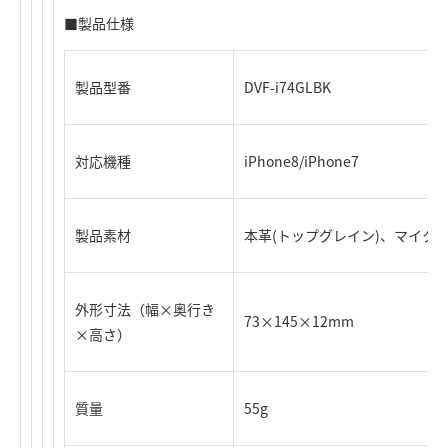
■製品仕様
製品型番
DVF-i74GLBK
対応機種
iPhone8/iPhone7
製品素材
本革(トップグレイン)、マイク
外形寸法（幅×奥行き
73×145×12mm
×高さ）
質量
55g