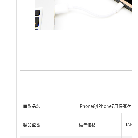
■製品名
iPhone8/iPhone7用保護ケー
製品型番
標準価格
JAN