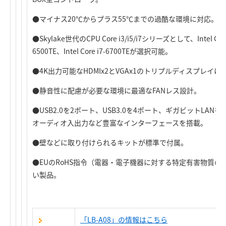
●マイナス20℃からプラス55℃までの過酷な環境に対応。
●Skylake世代のCPU Core i3/i5/i7シリーズとして、Intel Core i3
6500TE、Intel Core i7-6700TEが選択可能。
●4K出力可能なHDMIx2とVGAx1のトリプルディスプレイに
●静音性に配慮が必要な環境に最適なFANレス設計。
●USB2.0を2ポート、USB3.0を4ポート、ギガビットLANを
オーディオ入出力など豊富なインターフェースを搭載。
●壁などに取り付けられるキットが標準で付属。
●EUのRoHS指令（電器・電子機器に対する特定有害物質
い製品。
「LB-A08」の情報はこちら