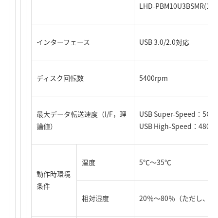
LHD-PBM10U3BSMR(1T
インターフェース
USB 3.0/2.0対応
ディスク回転数
5400rpm
最大データ転送速度（I/F，理
USB Super-Speed：5Gb
論値）
USB High-Speed：480M
温度
5℃～35℃
動作時環境
条件
相対湿度
20％～80％（ただし、