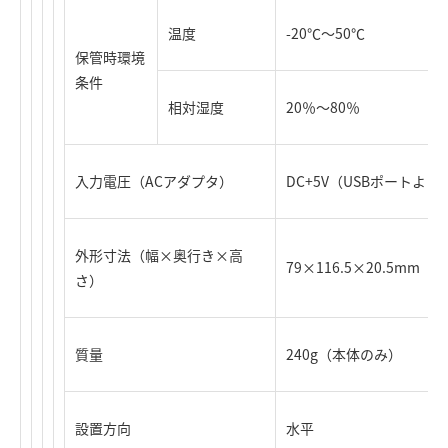
温度
-20℃～50℃
保管時環境
条件
相対湿度
20％～80％
入力電圧（ACアダプタ）
DC+5V（USBポートより
外形寸法（幅×奥行き×高
79×116.5×20.5m
さ）
質量
240g（本体のみ）
設置方向
水平