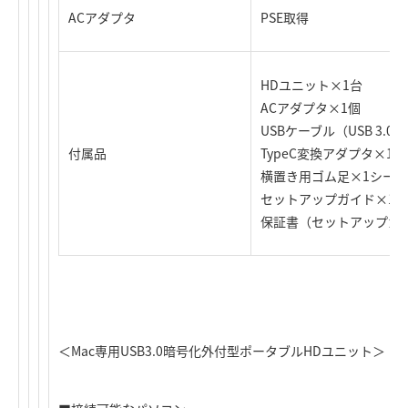
ACアダプタ
PSE取得
HDユニット×1台
ACアダプタ×1個
USBケーブル（USB 3.0 S
付属品
TypeC変換アダプタ×1個
横置き用ゴム足×1シート
セットアップガイド×1式
保証書（セットアップガ
＜Mac専用USB3.0暗号化外付型ポータブルHDユニット＞