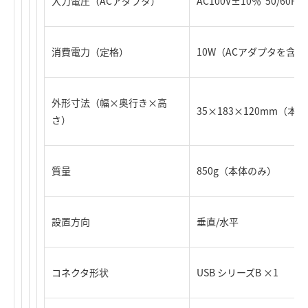
入力電圧（ACアダプタ）
AC100V±10％ 50/60Hz
消費電力（定格）
10W（ACアダプタを含む
外形寸法（幅×奥行き×高
35×183×120mm（
さ）
質量
850g（本体のみ）
設置方向
垂直/水平
コネクタ形状
USB シリーズB ×1