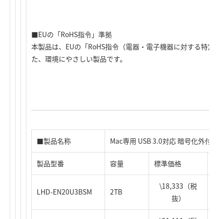
■EUの「RoHS指令」準拠
本製品は、EUの「RoHS指令（電器・電子機器に対する特
た、環境にやさしい製品です。
■製品名称
Mac専用 USB 3.0対応 暗号化外付型
製品型番
容量
標準価格
J
\18,333（税
LHD-EN20U3BSM
2TB
4
抜）