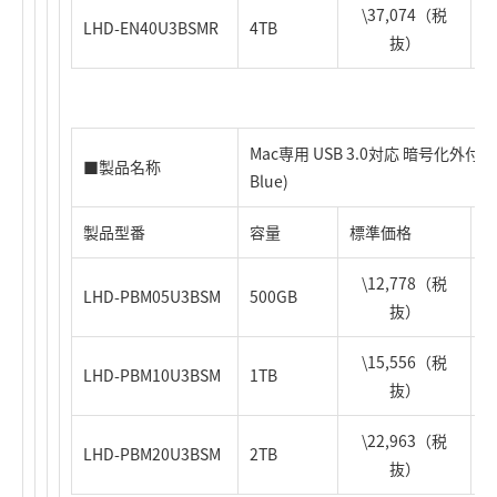
\37,074（税
LHD-EN40U3BSMR
4TB
4
抜）
Mac専用 USB 3.0対応 暗号化外
■製品名称
Blue)
製品型番
容量
標準価格
J
\12,778（税
LHD-PBM05U3BSM
500GB
4
抜）
\15,556（税
LHD-PBM10U3BSM
1TB
4
抜）
\22,963（税
LHD-PBM20U3BSM
2TB
4
抜）