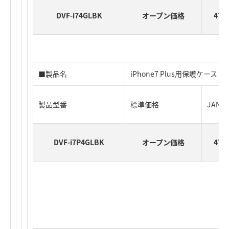
DVF-i74GLBK
オープン価格
471
■製品名
iPhone7 Plus用保護ケース
製品型番
標準価格
JAN
DVF-i7P4GLBK
オープン価格
471