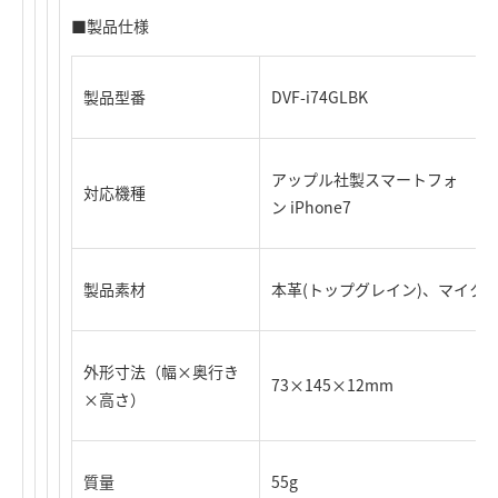
■製品仕様
製品型番
DVF-i74GLBK
アップル社製スマートフォ
対応機種
ン iPhone7
製品素材
本革(トップグレイン)、マイク
外形寸法（幅×奥行き
73×145×12mm
×高さ）
質量
55g