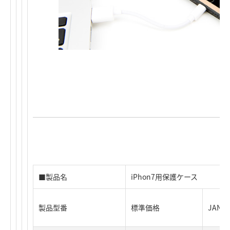
■製品名
iPhon7用保護ケース
製品型番
標準価格
JAN