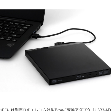
持つPCには別売りのエレコム社製Type-C変換アダプタ「USB3-AF