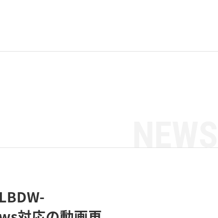
NEWS
BDW-
ows対応の動画再