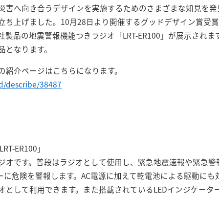
災害へ向き合うデザインを実施するためのさまざまな知見を発
立ち上げました。10月28日より開催するグッドデザイン賞受
製品の地震警報機能つきラジオ「LRT-ER100」が展示されま
品となります。
の紹介ページはこちらになります。
d/describe/38487
T-ER100」
ジオです。普段はラジオとして使用し、緊急地震速報や緊急警
ザーに危険を警報します。AC電源に加えて乾電池による駆動にも
オとして利用できます。また搭載されているLEDインジケータ
。