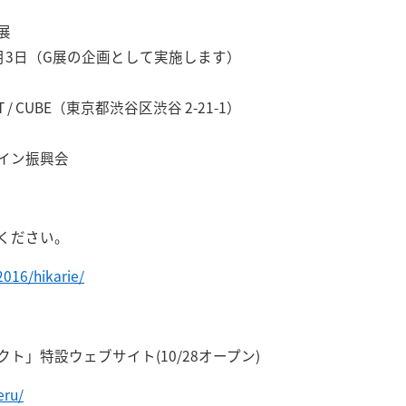
展
11月3日（G展の企画として実施します）
/ CUBE（東京都渋谷区渋谷 2-21-1）
イン振興会
ください。
016/hikarie/
ト」特設ウェブサイト(10/28オープン)
eru/