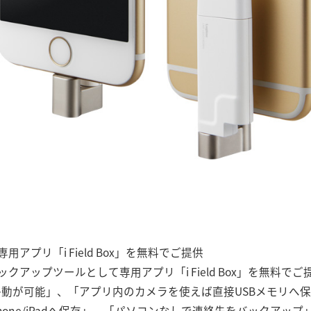
アプリ「i Field Box」を無料でご提供
クアップツールとして専用アプリ「i Field Box」を無料で
移動が可能」、「アプリ内のカメラを使えば直接USBメモリへ
hone/iPadへ保存」、「パソコンなしで連絡先をバックアッ