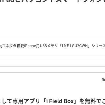
tningコネクタ搭載iPhone用USBメモリ「LMF-LGU2GWH」シリ
R
て専用アプリ「i Field Box」を無料