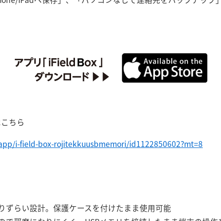
ドはこちら
/app/i-field-box-rojitekkuusbmemori/id1122850602?mt=8
りずらい設計。保護ケースを付けたまま使用可能