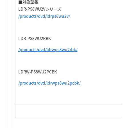
■対象型番
LDR-PS8WU2Vシリーズ
/products/dvd/ldrps8wu2v/
LDR-PS8WU2RBK
/products/dvd/ldrwps8wu2rbk/
LDRW-PS8WU2PCBK
/products/dvd/ldrwps8wu2pcbk/