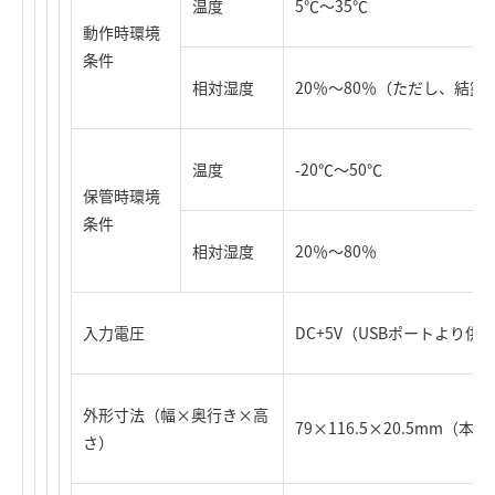
温度
5℃～35℃
動作時環境
条件
相対湿度
20％～80％（ただし、結露
温度
-20℃～50℃
保管時環境
条件
相対湿度
20％～80％
入力電圧
DC+5V（USBポートより供
外形寸法（幅×奥行き×高
79×116.5×20.5mm（
さ）