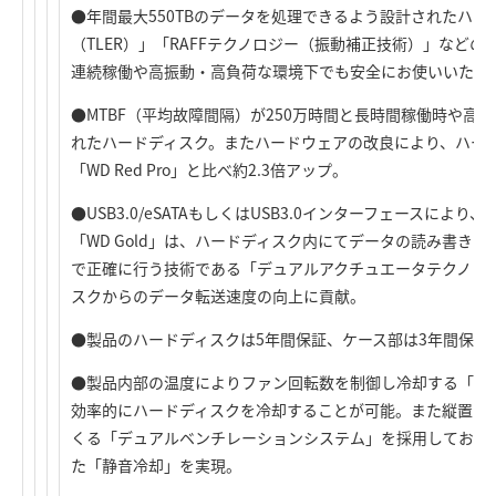
●年間最大550TBのデータを処理できるよう設計されたハ
（TLER）」「RAFFテクノロジー（振動補正技術）」など
連続稼働や高振動・高負荷な環境下でも安全にお使いいただ
●MTBF（平均故障間隔）が250万時間と長時間稼働時や高
れたハードディスク。またハードウェアの改良により、ハー
「WD Red Pro」と比べ約2.3倍アップ。
●USB3.0/eSATAもしくはUSB3.0インターフェースに
「WD Gold」は、ハードディスク内にてデータの読み書き
で正確に行う技術である「デュアルアクチュエータテクノロ
スクからのデータ転送速度の向上に貢献。
●製品のハードディスクは5年間保証、ケース部は3年間保証
●製品内部の温度によりファン回転数を制御し冷却する「SMART
効率的にハードディスクを冷却することが可能。また縦置き
くる「デュアルベンチレーションシステム」を採用しており
た「静音冷却」を実現。