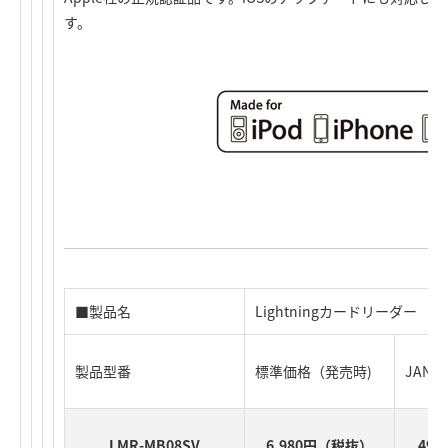
す。
■製品名
Lightningカードリーダー
製品型番
標準価格（発売時)
JAN
LMR-MB08SV
6,980円（税抜）
499