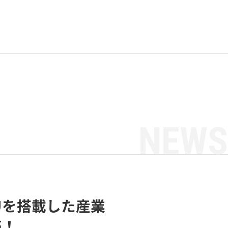
NEWS
PUを搭載した産業
売！