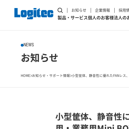
お知らせ
企業情報
採用
製品・サービス
個人のお客様
法人の
NEWS
お知らせ
HOME
お知らせ・サポート情報
小型筐体、静音性に優れたFANレス、Quad 
小型筐体、静音性に優
用・業務用Mini B