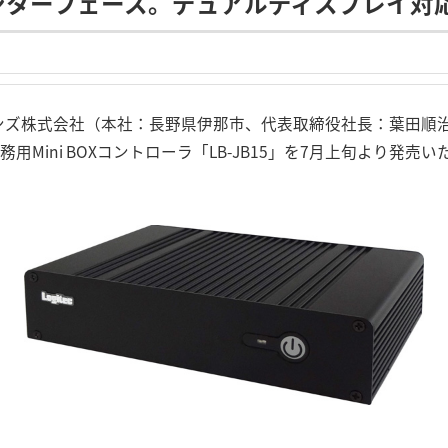
ンターフェース。デュアルディスプレイ対
ンズ株式会社（本社：長野県伊那市、代表取締役社長：葉田順治）は
業務用Mini BOXコントローラ「LB-JB15」を7月上旬より発売