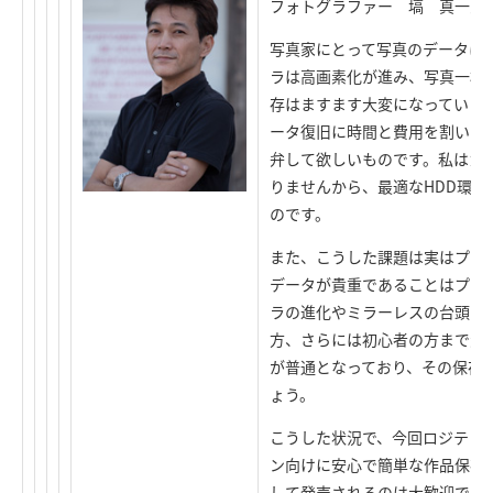
フォトグラファー 塙 真一氏
写真家にとって写真のデータは
ラは高画素化が進み、写真一枚
存はますます大変になっています
ータ復旧に時間と費用を割いた
弁して欲しいものです。私はカ
りませんから、最適なHDD環
のです。
また、こうした課題は実はプロ
データが貴重であることはプロ
ラの進化やミラーレスの台頭に
方、さらには初心者の方まで大
が普通となっており、その保存
ょう。
こうした状況で、今回ロジテッ
ン向けに安心で簡単な作品保存
して発売されるのは大歓迎です