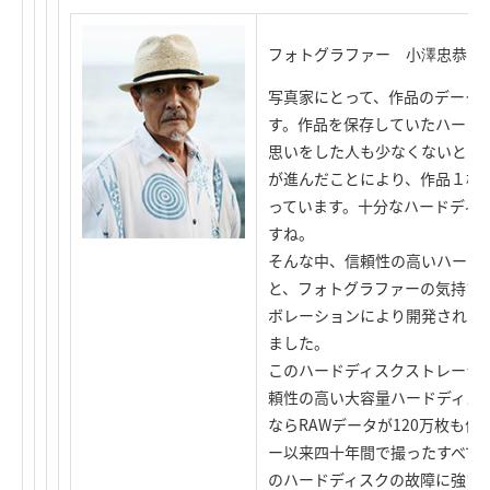
フォトグラファー 小澤忠恭氏
写真家にとって、作品のデータ
す。作品を保存していたハード
思いをした人も少なくないと聞
が進んだことにより、作品１枚
っています。十分なハードディ
すね。
そんな中、信頼性の高いハード
と、フォトグラファーの気持ち
ボレーションにより開発された
ました。
このハードディスクストレージに
頼性の高い大容量ハードディスク
ならRAWデータが120万枚も
ー以来四十年間で撮ったすべて
のハードディスクの故障に強いR