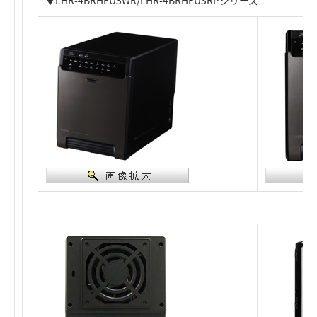
▼LHR-4BRHEU3WR/LHR-4BRHEU3RPシリーズ