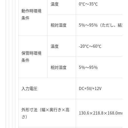
温度
0℃～35℃
動作時環境
条件
相対湿度
5％～95％（ただし、結露
温度
-20℃～60℃
保管時環境
条件
相対湿度
5％～95％
入力電圧
DC+5V/+12V
外形寸法（幅×奥行き×高
130.6×218.8×168.
さ）