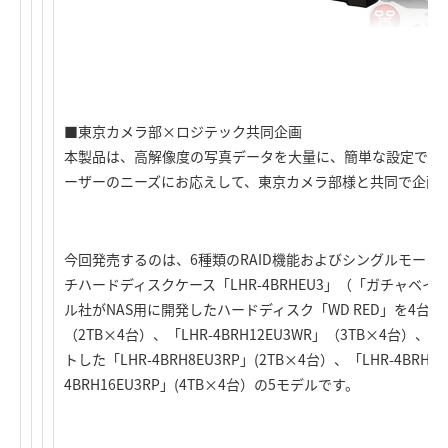
■東京カメラ部×ロジテック共同企画
本製品は、高解像度の写真データを大量に、簡単な設定で安
ーザーのニーズにお応えして、東京カメラ部様と共同で企画
今回発売するのは、6種類のRAID機能およびシングルモード機
チハードディスクケース「LHR-4BRHEU3」（「ガチャベ
ル社がNAS用に開発したハードディスク「WD RED」を4台セット
（2TB×4台）、「LHR-4BRH12EU3WR」（3TB×4台）、な
トした「LHR-4BRH8EU3RP」(2TB×4台）、「LHR-4BRH12
4BRH16EU3RP」(4TB×4台）の5モデルです。