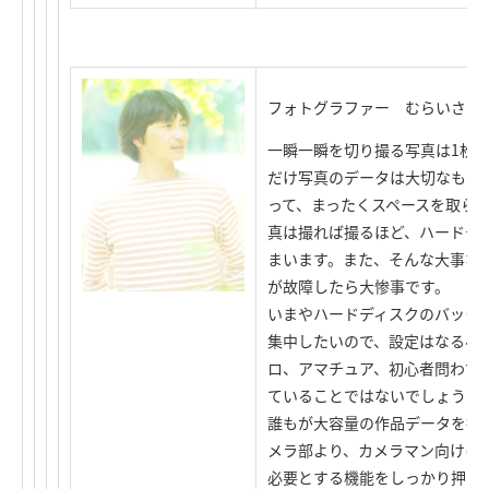
フォトグラファー むらいさち
一瞬一瞬を切り撮る写真は1枚
だけ写真のデータは大切なもの
って、まったくスペースを取ら
真は撮れば撮るほど、ハードデ
まいます。また、そんな大事な
が故障したら大惨事です。
いまやハードディスクのバック
集中したいので、設定はなるべ
ロ、アマチュア、初心者問わず
ていることではないでしょうか
誰もが大容量の作品データを扱
メラ部より、カメラマン向けに
必要とする機能をしっかり押さ