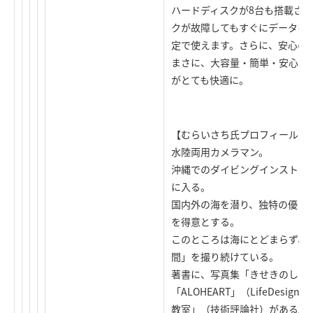
ハードディスクが8台も搭載さ
クが故障してもすぐにデータを復
定で使えます。さらに、安心の
まさに、大容量・簡単・安心と
がとても快適に。
【むらいさち氏プロフィール】
水陸両用カメラマン。
沖縄でのダイビングインストラ
に入る。
国内外の海を潜り、独特の優し
を得意とする。
このところは海にとどまらず、
間」を撮り続けている。
著書に、写真集「きせきのしま」（
「ALOHEART」（LifeDesi
教室」（技術評論社）がある。