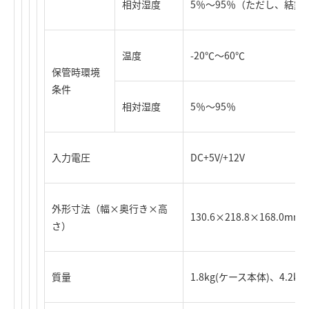
相対湿度
5％～95％（ただし、結露
温度
-20℃～60℃
保管時環境
条件
相対湿度
5％～95％
入力電圧
DC+5V/+12V
外形寸法（幅×奥行き×高
130.6×218.8×168.
さ）
質量
1.8kg(ケース本体)、4.2kg