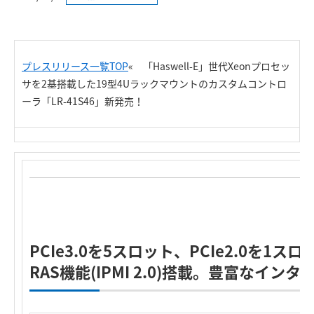
プレスリリース一覧TOP
«
「Haswell-E」世代Xeonプロセッ
サを2基搭載した19型4Uラックマウントのカスタムコントロ
ーラ「LR-41S46」新発売！
PCIe3.0を5スロット、PCIe2.0を1ス
RAS機能(IPMI 2.0)搭載。豊富なイ