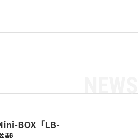
NEWS
-BOX「LB-
U搭載