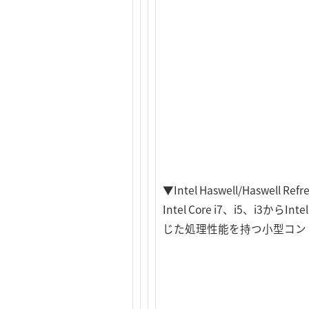
▼Intel Haswell/Haswell Re
Intel Core i7、i5、
じた処理性能を持つ小型コン