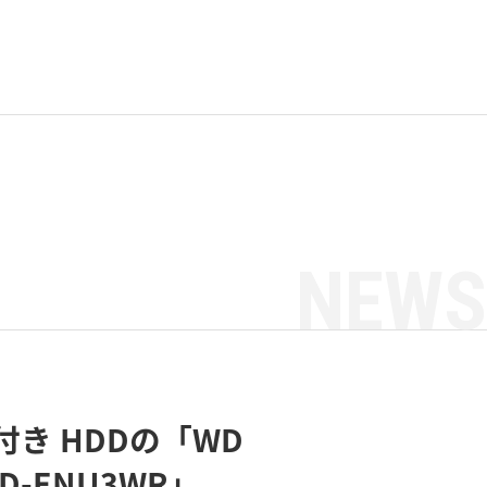
NEWS
き HDDの「WD
-ENU3WR」