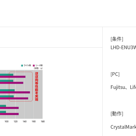
[条件]
LHD-ENU
[PC]
Fujitsu、Li
[動作]
CrystalM