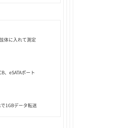
U3筺体に入れて測定
5CB、eSATAポート
arkで1GBデータ転送