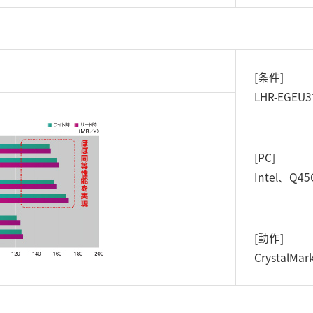
[条件]
LHR-EGE
[PC]
Intel、Q4
[動作]
CrystalM