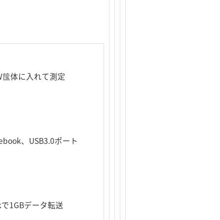
3W筺体に入れて測定
febook、USB3.0ポート
arkで1GBデータ転送