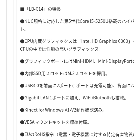
■「LB-C14」の特長
●NUC規格に対応した第5世代Core i5-5250U搭載のハ
ト。
●CPU内蔵グラフィックスは「Intel HD Graphics 600
CPUの中では性能の高いグラフィックス。
●グラフィックポートにはMini-HDMI、Mini-DisplayPortを
●内部SSD用スロットはM.2スロットを採用。
●USB3.0を前面に2ポート(1ポートは充電可能)、背面に2
●Gigabit LAN 1ポートに加え、WiFi/Blutoothも搭載。
●Kinect for Windows V1/V2動作確認済み。
●VESAマウントキットを標準付属。
●EUのRoHS指令（電器・電子機器に対する特定有害物質